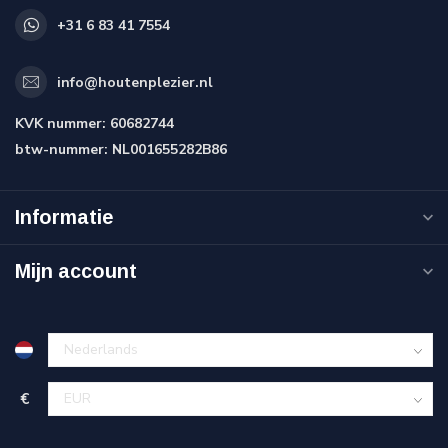
+31 6 83 41 7554
info@houtenplezier.nl
KVK nummer:
60682744
btw-nummer:
NL001655282B86
Informatie
Mijn account
€