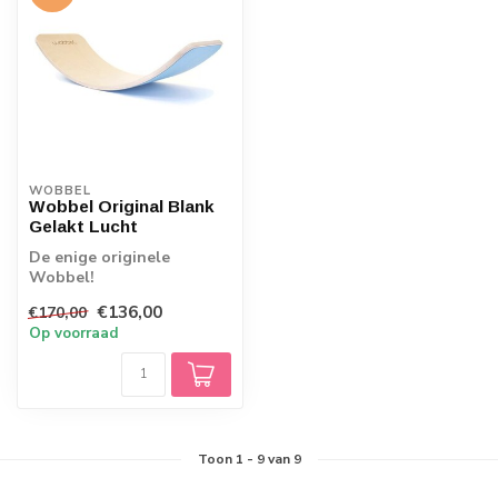
WOBBEL
Wobbel Original Blank
Gelakt Lucht
De enige originele
Wobbel!
Kwaliteitspeelgoed wat
€136,00
€170,00
uitnodigt tot bewegen,
Op voorraad
Wobbels...
Toon
1
-
9
van 9