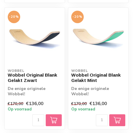
-20%
-20%
WOBBEL
WOBBEL
Wobbel Original Blank
Wobbel Original Blank
Gelakt Zwart
Gelakt Mint
De enige originele
De enige originele
Wobbel!
Wobbel!
Kwaliteitspeelgoed wat
Kwaliteitspeelgoed wat
€136,00
€136,00
€170,00
€170,00
uitnodigt tot bewegen,
uitnodigt tot bewegen,
Op voorraad
Op voorraad
Wobbels...
Wobbels...