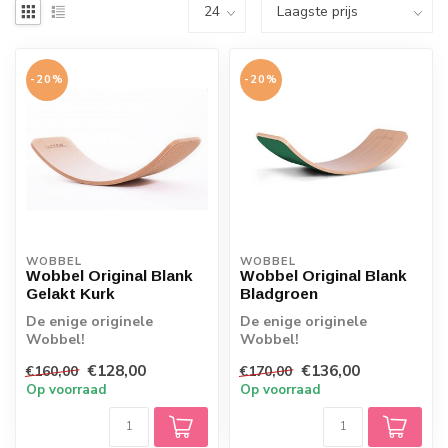
-20%
-20%
WOBBEL
WOBBEL
Wobbel Original Blank
Wobbel Original Blank
Gelakt Kurk
Bladgroen
De enige originele
De enige originele
Wobbel!
Wobbel!
Kwaliteitspeelgoed wat
Kwaliteitspeelgoed wat
€128,00
€136,00
€160,00
€170,00
uitnodigt tot bewegen,
uitnodigt tot bewegen,
Op voorraad
Op voorraad
Wobbels...
Wobbels...