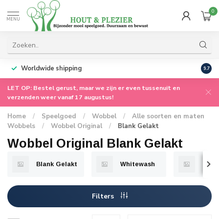
0
MENU
Worldwide shipping
9.7
LET OP: Bestel gerust, maar we zijn er even tussenuit en
verzenden weer vanaf 17 augustus!
Home
/
Speelgoed
/
Wobbel
/
Alle soorten en maten
Wobbels
/
Wobbel Original
/
Blank Gelakt
Wobbel Original Blank Gelakt
Blank Gelakt
Whitewash
Bam
Filters