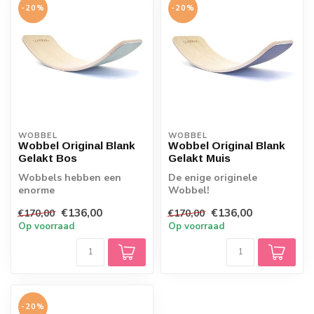
-20%
-20%
WOBBEL
WOBBEL
Wobbel Original Blank
Wobbel Original Blank
Gelakt Bos
Gelakt Muis
Wobbels hebben een
De enige originele
enorme
Wobbel!
aantrekkingskracht op
Kwaliteitspeelgoed wat
€136,00
€136,00
€170,00
€170,00
jong en oud. Ook bij deze
uitnodigt tot bewegen,
Op voorraad
Op voorraad
Wobbel...
Wobbels...
-20%