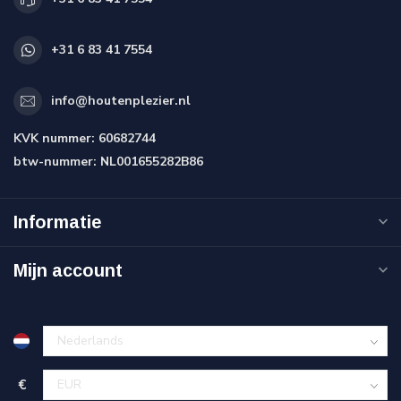
+31 6 83 41 7554
info@houtenplezier.nl
KVK nummer:
60682744
btw-nummer:
NL001655282B86
Informatie
Mijn account
€