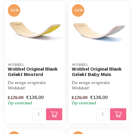
-20%
-20%
WOBBEL
WOBBEL
Wobbel Original Blank
Wobbel Original Blank
Gelakt Mosterd
Gelakt Baby Muis
De enige originele
De enige originele
Wobbel!
Wobbel!
Kwaliteitspeelgoed wat
Kwaliteitspeelgoed wat
€136,00
€136,00
€170,00
€170,00
uitnodigt tot bewegen,
uitnodigt tot bewegen,
Op voorraad
Op voorraad
Wobbels...
Wobbels...