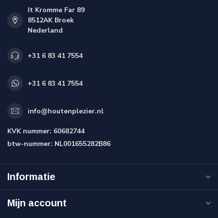
It Kromme Far 89
8512AK Broek
Nederland
+31 6 83 41 7554
+31 6 83 41 7554
info@houtenplezier.nl
KVK nummer:
60682744
btw-nummer:
NL001655282B86
Informatie
Mijn account