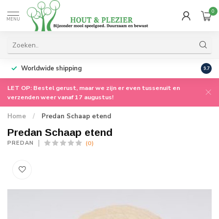
0
MENU
Worldwide shipping
9.7
LET OP: Bestel gerust, maar we zijn er even tussenuit en
verzenden weer vanaf 17 augustus!
Home
/
Predan Schaap etend
Predan Schaap etend
(0)
PREDAN