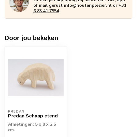
of mail gerust
info@houtenplezier.nl
or
+31
6 83 41 7554
.
Door jou bekeken
PREDAN
Predan Schaap etend
Afmetingen: 5 x 8 x 2,5
cm.