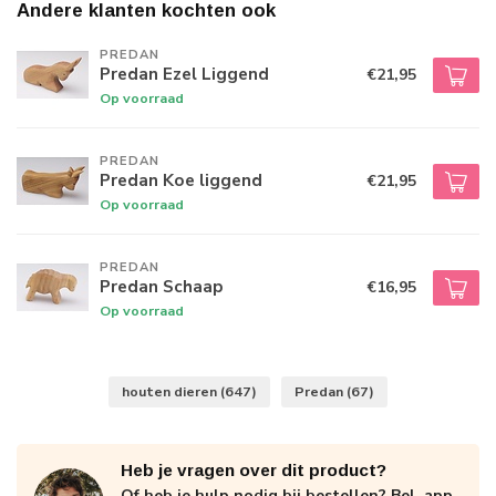
Andere klanten kochten ook
PREDAN
Predan Ezel Liggend
€21,95
Op voorraad
PREDAN
Predan Koe liggend
€21,95
Op voorraad
PREDAN
Predan Schaap
€16,95
Op voorraad
houten dieren
(647)
Predan
(67)
Heb je vragen over dit product?
Of heb je hulp nodig bij bestellen? Bel, app