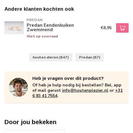
Andere klanten kochten ook
PREDAN
Predan Eendenkuiken
€8,95
Zwemmend
Niet op voorraad
houten dieren
(647)
Predan
(67)
Heb je vragen over dit product?
Of heb je hulp nodig bij bestellen? Bel, app
of mail gerust
info@houtenplezier.nl
or
+31
6 83 41 7554
.
Door jou bekeken