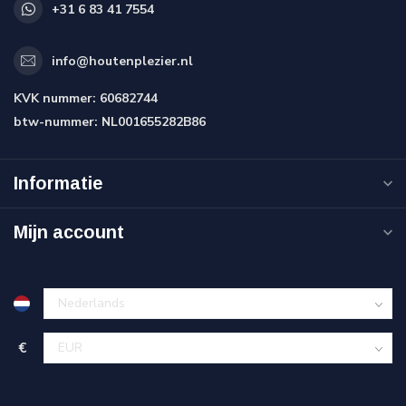
+31 6 83 41 7554
info@houtenplezier.nl
KVK nummer:
60682744
btw-nummer:
NL001655282B86
Informatie
Mijn account
€