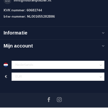
info@houtenplezier.nl
KVK nummer:
60682744
btw-nummer:
NL001655282B86
Informatie
Mijn account
€