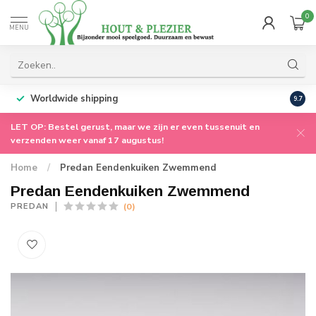
0
MENU
Worldwide shipping
9.7
LET OP: Bestel gerust, maar we zijn er even tussenuit en
verzenden weer vanaf 17 augustus!
Home
/
Predan Eendenkuiken Zwemmend
Predan Eendenkuiken Zwemmend
(0)
PREDAN