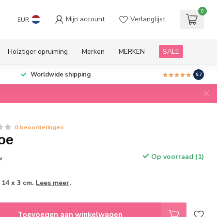
0
Mijn account
Verlanglijst
EUR
Holztiger opruiming
Merken
MERKEN
SALE
Worldwide shipping
9.7
0 beoordelingen
oe
Op voorraad (1)
w
 14 x 3 cm.
Lees meer
.
Toevoegen aan winkelwagen