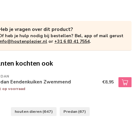
Heb je vragen over dit product?
Of heb je hulp nodig bij bestellen? Bel, app of mail gerust
info@houtenplezier.nl
or
+31 6 83 41 7554
.
anten kochten ook
EDAN
edan Eendenkuiken Zwemmend
€8,95
t op voorraad
houten dieren
(647)
Predan
(67)