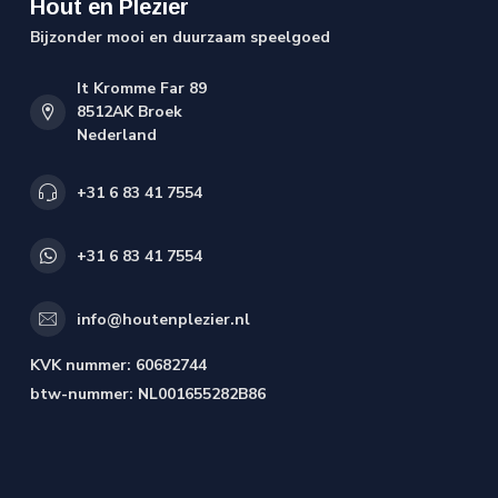
Hout en Plezier
Bijzonder mooi en duurzaam speelgoed
It Kromme Far 89
8512AK Broek
Nederland
+31 6 83 41 7554
+31 6 83 41 7554
info@houtenplezier.nl
KVK nummer:
60682744
btw-nummer:
NL001655282B86