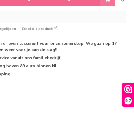
gelijken
Deel dit product
jn er even tussenuit voor onze zomerstop. We gaan op 17
n weer voor je aan de slag!!
rvice
vanuit ons familiebedrijf
ing
boven 89 euro binnen NL
pping
9,7