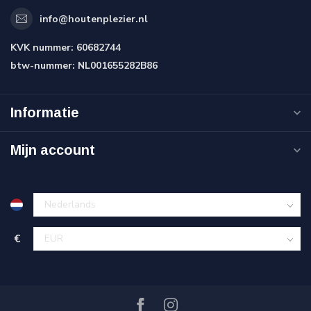
info@houtenplezier.nl
KVK nummer:
60682744
btw-nummer:
NL001655282B86
Informatie
Mijn account
€