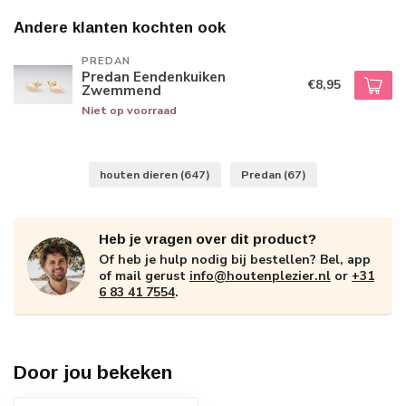
Andere klanten kochten ook
PREDAN
Predan Eendenkuiken
€8,95
Zwemmend
Niet op voorraad
houten dieren
(647)
Predan
(67)
Heb je vragen over dit product?
Of heb je hulp nodig bij bestellen? Bel, app
of mail gerust
info@houtenplezier.nl
or
+31
6 83 41 7554
.
Door jou bekeken