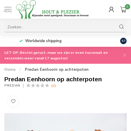
0
MENU
LET OP: Wij zijn er even tussenuit voor onze
zomerstop. We gaan op 17 augustus meteen weer
Persoonlij
9.7
voor je aan de slag!!
LET OP: Bestel gerust, maar we zijn er even tussenuit en
verzenden weer vanaf 17 augustus!
Home
/
Predan Eenhoorn op achterpoten
Predan Eenhoorn op achterpoten
(0)
PREDAN