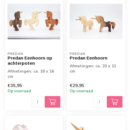
PREDAN
PREDAN
Predan Eenhoorn op
Predan Eenhoorn
achterpoten
Afmetingen: ca. 20 x 13
Afmetingen: ca. 18 x 16
cm
cm
€35,95
€29,95
Op voorraad
Op voorraad