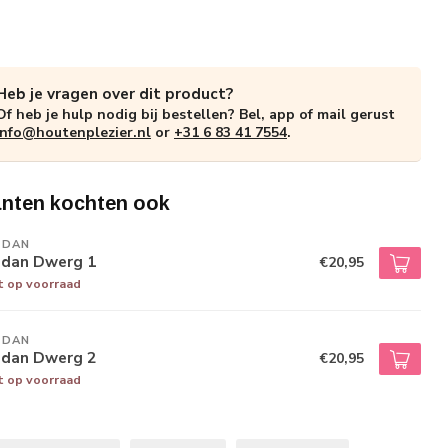
Heb je vragen over dit product?
Of heb je hulp nodig bij bestellen? Bel, app of mail gerust
info@houtenplezier.nl
or
+31 6 83 41 7554
.
anten kochten ook
EDAN
edan Dwerg 1
€20,95
t op voorraad
EDAN
edan Dwerg 2
€20,95
t op voorraad