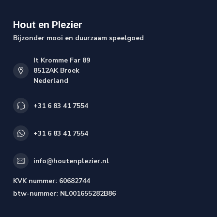
Hout en Plezier
Bijzonder mooi en duurzaam speelgoed
It Kromme Far 89
8512AK Broek
Nederland
+31 6 83 41 7554
+31 6 83 41 7554
info@houtenplezier.nl
KVK nummer:
60682744
btw-nummer:
NL001655282B86