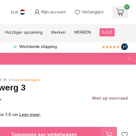
0
Mijn account
Verlanglijst
EUR
Holztiger opruiming
Merken
MERKEN
SALE
Worldwide shipping
9.7
0 beoordelingen
werg 3
Niet op voorraad
w
te 7,5 cm
Lees meer
.
Toevoegen aan winkelwagen