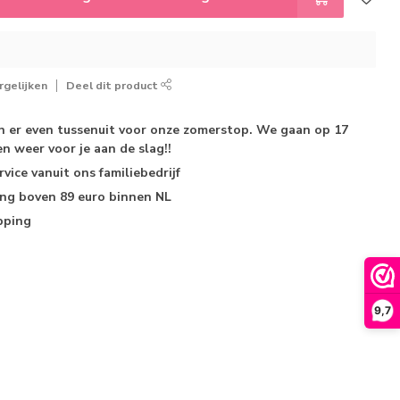
gelijken
Deel dit product
jn er even tussenuit voor onze zomerstop. We gaan op 17
n weer voor je aan de slag!!
rvice
vanuit ons familiebedrijf
ing
boven 89 euro binnen NL
pping
9,7