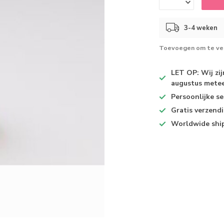
3-4 weken
Toevoegen om te ver
LET OP: Wij zi
augustus metee
Persoonlijke se
Gratis verzend
Worldwide shi