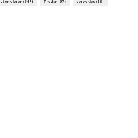
uten dieren
(647)
Predan
(67)
sprookjes
(59)