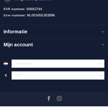
KVK nummer:
60682744
btw-nummer:
NL001655282B86
Informatie
Mijn account
€