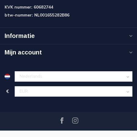
KVK nummer:
60682744
btw-nummer:
NL001655282B86
Informatie
Mijn account
€