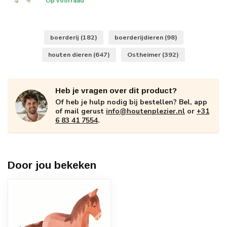
Op voorraad
boerderij
(182)
boerderijdieren
(98)
houten dieren
(647)
Ostheimer
(392)
Heb je vragen over dit product?
Of heb je hulp nodig bij bestellen? Bel, app
of mail gerust
info@houtenplezier.nl
or
+31
6 83 41 7554
.
Door jou bekeken