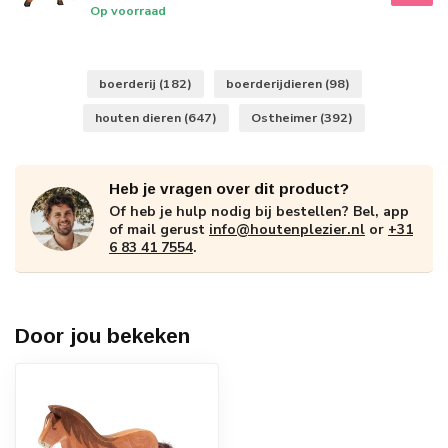
Op voorraad
boerderij
(182)
boerderijdieren
(98)
houten dieren
(647)
Ostheimer
(392)
Heb je vragen over dit product?
Of heb je hulp nodig bij bestellen? Bel, app
of mail gerust
info@houtenplezier.nl
or
+31
6 83 41 7554
.
Door jou bekeken