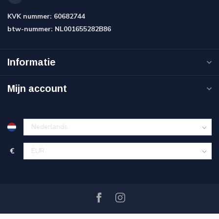
KVK nummer:
60682744
btw-nummer:
NL001655282B86
Informatie
Mijn account
€