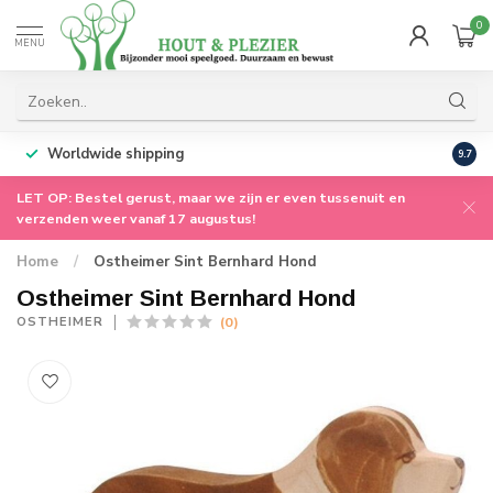
0
MENU
Worldwide shipping
9.7
LET OP: Bestel gerust, maar we zijn er even tussenuit en
verzenden weer vanaf 17 augustus!
Home
/
Ostheimer Sint Bernhard Hond
Ostheimer Sint Bernhard Hond
(0)
OSTHEIMER