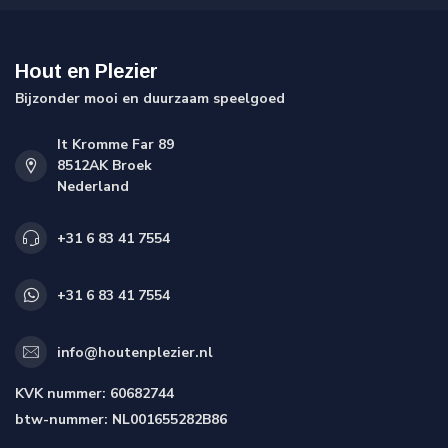
Hout en Plezier
Bijzonder mooi en duurzaam speelgoed
It Kromme Far 89
8512AK Broek
Nederland
+31 6 83 41 7554
+31 6 83 41 7554
info@houtenplezier.nl
KVK nummer:
60682744
btw-nummer:
NL001655282B86