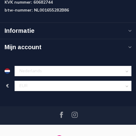
KVK nummer:
60682744
btw-nummer:
NL001655282B86
Informatie
Mijn account
€