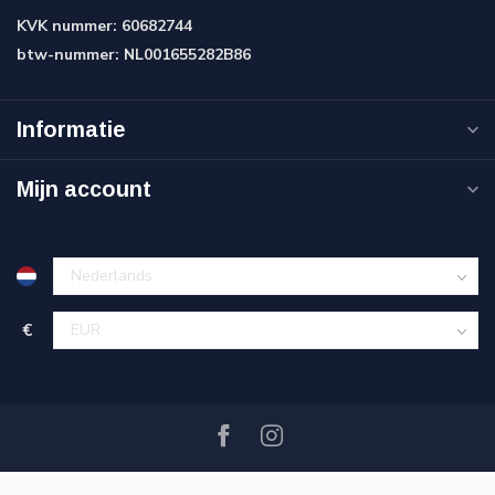
KVK nummer:
60682744
btw-nummer:
NL001655282B86
Informatie
Mijn account
€