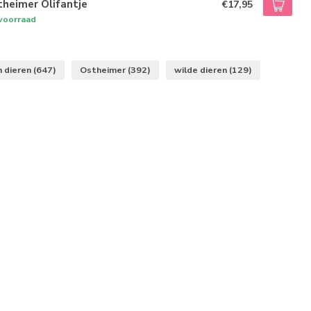
heimer Olifantje
€17,95
voorraad
n dieren
(647)
Ostheimer
(392)
wilde dieren
(129)