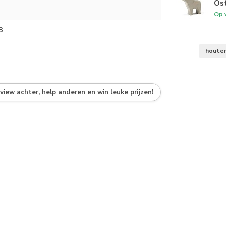
Ost
Op 
3
houte
eview achter, help anderen en win leuke prijzen!