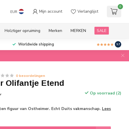
0
Mijn account
Verlanglijst
EUR
Holztiger opruiming
Merken
MERKEN
SALE
Worldwide shipping
9.7
0 beoordelingen
 Olifantje Etend
Op voorraad (2)
w
n figuur van Ostheimer. Echt Duits vakmanschap.
Lees