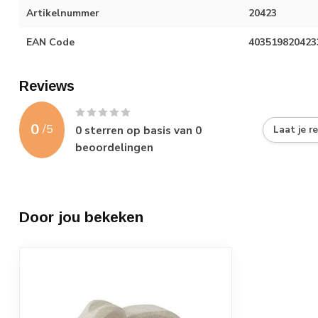
Artikelnummer
20423
EAN Code
403519820423
Reviews
0
/
5
0
sterren op basis van
0
Laat je r
beoordelingen
Door jou bekeken