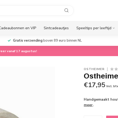
Cadeaubonnen en VIP
Sintcadeautjes
Speeltips per leeftijd
Gratis verzending
boven 89 euro binnen NL
eer vanaf 17 augustus!
OSTHEIMER
Ostheimer
€17,95
Incl. bt
Handgemaakt houte
meer
.