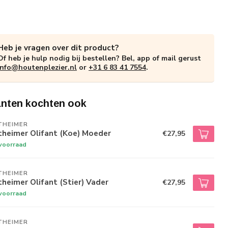
Heb je vragen over dit product?
Of heb je hulp nodig bij bestellen? Bel, app of mail gerust
info@houtenplezier.nl
or
+31 6 83 41 7554
.
anten kochten ook
THEIMER
theimer Olifant (Koe) Moeder
€27,95
voorraad
THEIMER
heimer Olifant (Stier) Vader
€27,95
voorraad
THEIMER