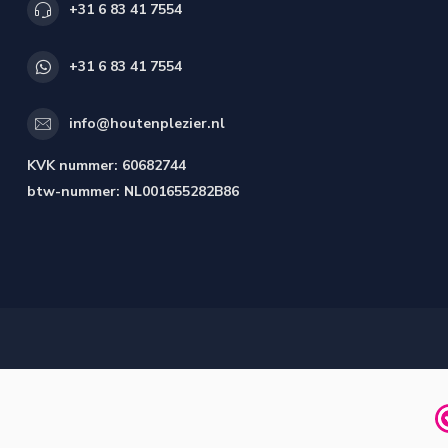
+31 6 83 41 7554
+31 6 83 41 7554
info@houtenplezier.nl
KVK nummer:
60682744
btw-nummer:
NL001655282B86