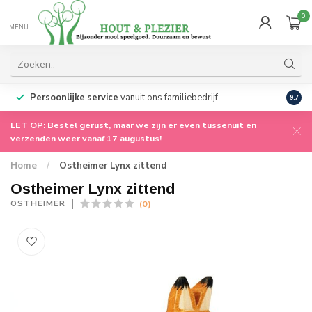
0
MENU
Persoonlijke service
vanuit ons familiebedrijf
Grati
9.7
LET OP: Bestel gerust, maar we zijn er even tussenuit en
verzenden weer vanaf 17 augustus!
Home
/
Ostheimer Lynx zittend
Ostheimer Lynx zittend
(0)
OSTHEIMER