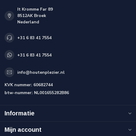
It Kromme Far 89
8512AK Broek
Nederland
+31 6 83 41 7554
+31 6 83 41 7554
info@houtenplezier.nl
KVK nummer:
60682744
btw-nummer:
NL001655282B86
Informatie
Mijn account