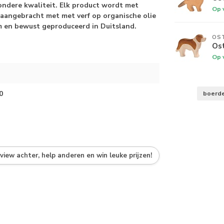
zondere kwaliteit. Elk product wordt met
Op 
 aangebracht met met verf op organische olie
am en bewust geproduceerd in Duitsland.
OS
Os
Op 
0
boerde
eview achter, help anderen en win leuke prijzen!