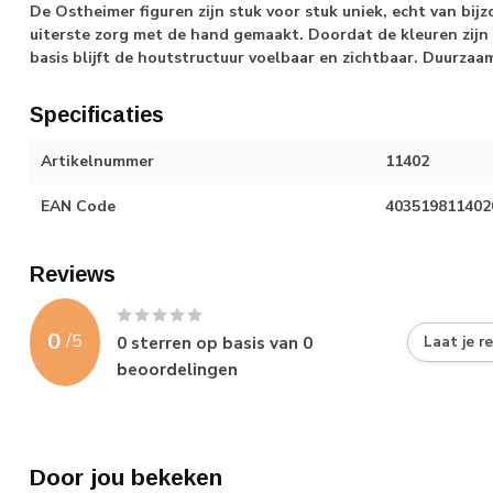
De Ostheimer figuren zijn stuk voor stuk uniek, echt van bij
uiterste zorg met de hand gemaakt. Doordat de kleuren zijn
basis blijft de houtstructuur voelbaar en zichtbaar. Duurza
Specificaties
Artikelnummer
11402
EAN Code
403519811402
Reviews
0
/
5
0
sterren op basis van
0
Laat je r
beoordelingen
Door jou bekeken