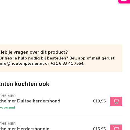
Heb je vragen over dit product?
Of heb je hulp nodig bij bestellen? Bel, app of mail gerust
info@houtenplezier.nl
or
+31 6 83 41 7554
.
anten kochten ook
THEIMER
theimer Duitse herdershond
€19,95
voorraad
THEIMER
theimer Herdershondje
€15,95