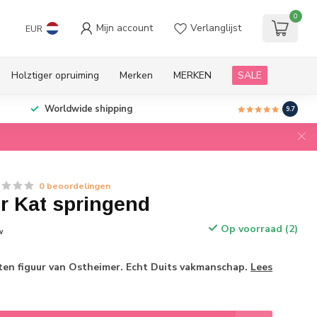
0
Mijn account
Verlanglijst
EUR
Holztiger opruiming
Merken
MERKEN
SALE
Worldwide shipping
9.7
0 beoordelingen
r Kat springend
Op voorraad (2)
w
n figuur van Ostheimer. Echt Duits vakmanschap.
Lees