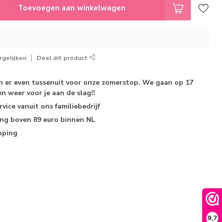
Toevoegen aan winkelwagen
gelijken
Deel dit product
jn er even tussenuit voor onze zomerstop. We gaan op 17
n weer voor je aan de slag!!
rvice
vanuit ons familiebedrijf
ing
boven 89 euro binnen NL
pping
9,7