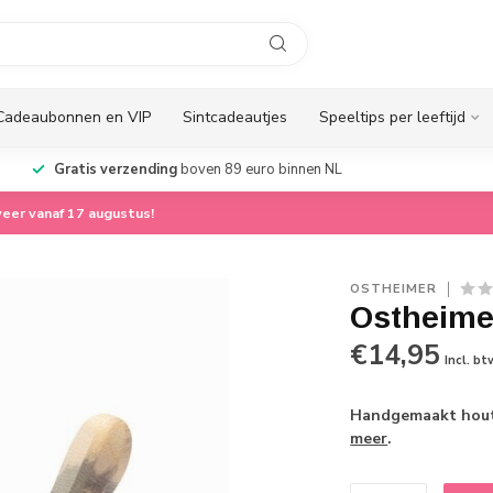
Cadeaubonnen en VIP
Sintcadeautjes
Speeltips per leeftijd
Gratis verzending
boven 89 euro binnen NL
eer vanaf 17 augustus!
OSTHEIMER
Ostheime
€14,95
Incl. bt
Handgemaakt houte
meer
.