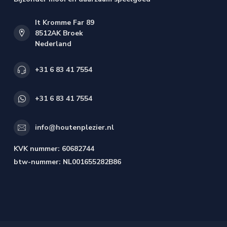
It Kromme Far 89
8512AK Broek
Nederland
+31 6 83 41 7554
+31 6 83 41 7554
info@houtenplezier.nl
KVK nummer:
60682744
btw-nummer:
NL001655282B86