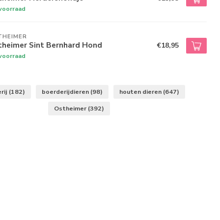
voorraad
THEIMER
theimer Sint Bernhard Hond
€18,95
voorraad
rij
(182)
boerderijdieren
(98)
houten dieren
(647)
Ostheimer
(392)