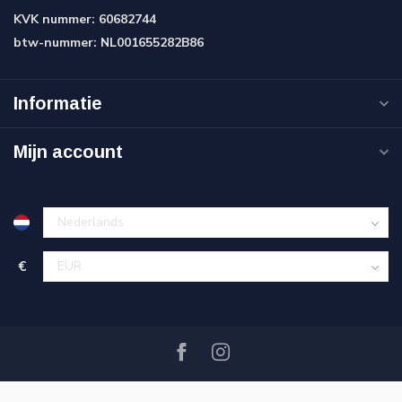
KVK nummer:
60682744
btw-nummer:
NL001655282B86
Informatie
Mijn account
€