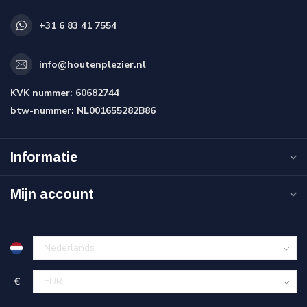
+31 6 83 41 7554
info@houtenplezier.nl
KVK nummer:
60682744
btw-nummer:
NL001655282B86
Informatie
Mijn account
€