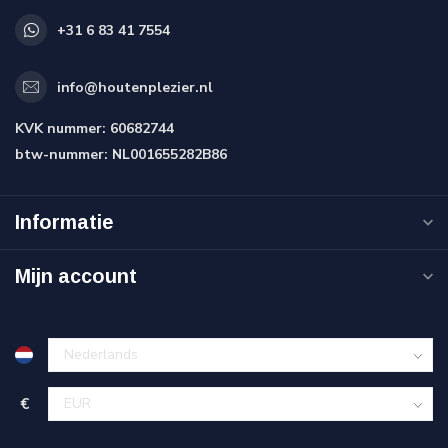
+31 6 83 41 7554
info@houtenplezier.nl
KVK nummer:
60682744
btw-nummer:
NL001655282B86
Informatie
Mijn account
€