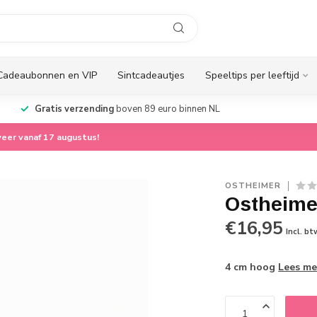
Cadeaubonnen en VIP
Sintcadeautjes
Speeltips per leeftijd
Gratis verzending
boven 89 euro binnen NL
eer vanaf 17 augustus!
OSTHEIMER
Ostheime
€16,95
Incl. bt
4 cm hoog
Lees me