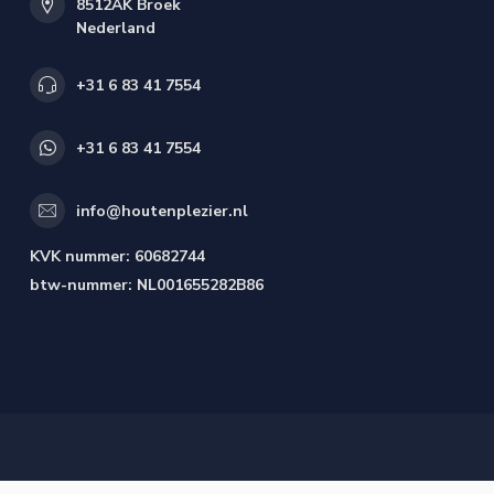
8512AK Broek
Nederland
+31 6 83 41 7554
+31 6 83 41 7554
info@houtenplezier.nl
KVK nummer:
60682744
btw-nummer:
NL001655282B86