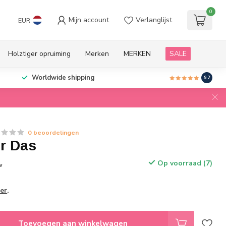
0
Mijn account
Verlanglijst
EUR
Holztiger opruiming
Merken
MERKEN
SALE
Worldwide shipping
9.7
0 beoordelingen
r Das
Op voorraad (7)
w
er
.
Toevoegen aan winkelwagen