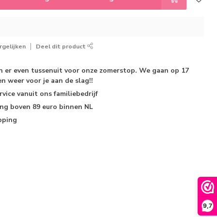
gelijken
Deel dit product
jn er even tussenuit voor onze zomerstop. We gaan op 17
n weer voor je aan de slag!!
rvice
vanuit ons familiebedrijf
ing
boven 89 euro binnen NL
pping
9,7