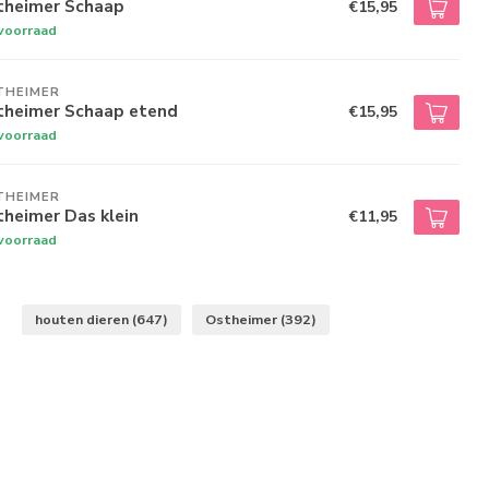
theimer Schaap
€15,95
voorraad
THEIMER
theimer Schaap etend
€15,95
voorraad
THEIMER
heimer Das klein
€11,95
voorraad
houten dieren
(647)
Ostheimer
(392)