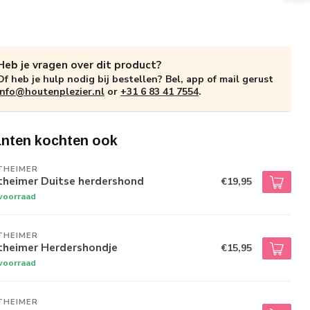
Heb je vragen over dit product?
Of heb je hulp nodig bij bestellen? Bel, app of mail gerust
info@houtenplezier.nl
or
+31 6 83 41 7554
.
anten kochten ook
THEIMER
theimer Duitse herdershond
€19,95
voorraad
THEIMER
theimer Herdershondje
€15,95
voorraad
THEIMER