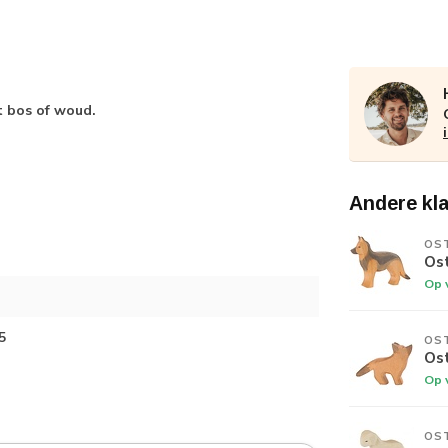
t bos of woud.
Andere kl
OS
Os
Op 
5
OS
Os
Op 
OS