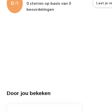
0
/
5
0
sterren op basis van
0
Laat je r
beoordelingen
Door jou bekeken