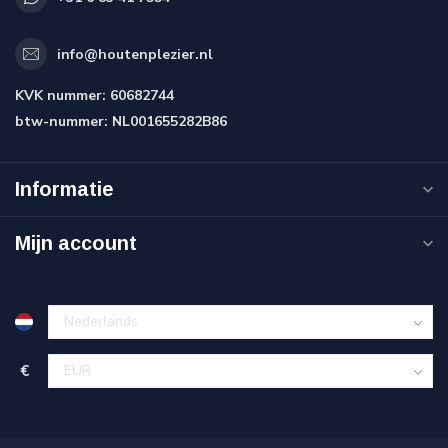
info@houtenplezier.nl
KVK nummer:
60682744
btw-nummer:
NL001655282B86
Informatie
Mijn account
€