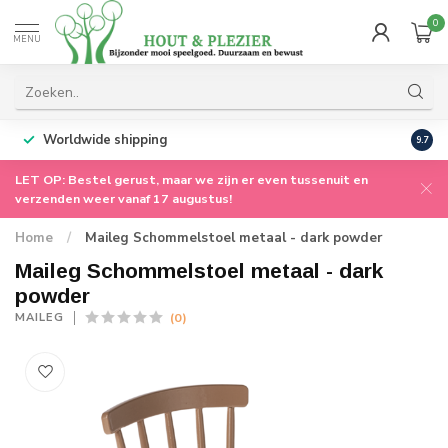
0
MENU
Worldwide shipping
9.7
LET OP: Bestel gerust, maar we zijn er even tussenuit en
verzenden weer vanaf 17 augustus!
Home
/
Maileg Schommelstoel metaal - dark powder
Maileg Schommelstoel metaal - dark
powder
(0)
MAILEG