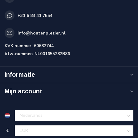
+31 6 83 41 7554
info@houtenplezier.nl
KVK nummer:
60682744
btw-nummer:
NL001655282B86
Informatie
Mijn account
€