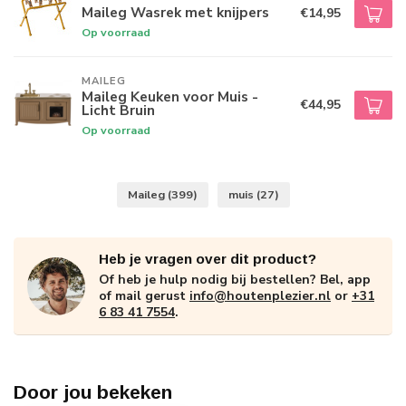
Maileg Wasrek met knijpers
€14,95
Op voorraad
MAILEG
Maileg Keuken voor Muis -
€44,95
Licht Bruin
Op voorraad
Maileg
(399)
muis
(27)
Heb je vragen over dit product?
Of heb je hulp nodig bij bestellen? Bel, app
of mail gerust
info@houtenplezier.nl
or
+31
6 83 41 7554
.
Door jou bekeken