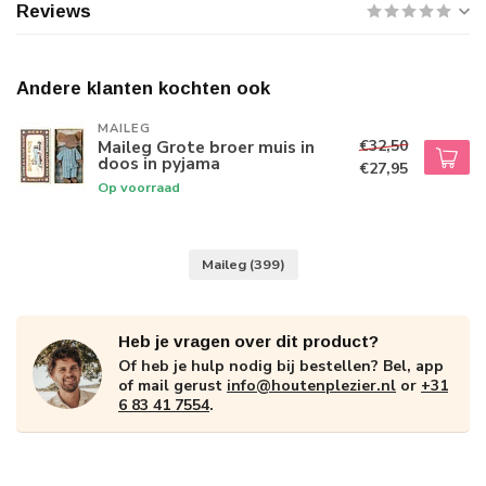
Reviews
Andere klanten kochten ook
MAILEG
€32,50
Maileg Grote broer muis in
doos in pyjama
€27,95
Op voorraad
Maileg
(399)
Heb je vragen over dit product?
Of heb je hulp nodig bij bestellen? Bel, app
of mail gerust
info@houtenplezier.nl
or
+31
6 83 41 7554
.