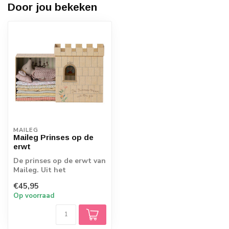
Door jou bekeken
MAILEG
Maileg Prinses op de
erwt
De prinses op de erwt van
Maileg. Uit het
gelijknamige sprookje van
€45,95
Hans Christi...
Op voorraad