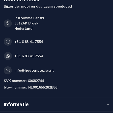
Bijzonder mooi en duurzaam speelgoed
It Kromme Far 89
8512AK Broek
Nederland
+31 6 83 41 7554
+31 6 83 41 7554
info@houtenplezier.nl
KVK nummer:
60682744
btw-nummer:
NL001655282B86
Informatie