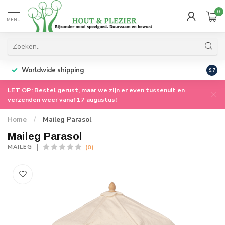
0
MENU
Worldwide shipping
9.7
LET OP: Bestel gerust, maar we zijn er even tussenuit en
verzenden weer vanaf 17 augustus!
Home
/
Maileg Parasol
Maileg Parasol
(0)
MAILEG