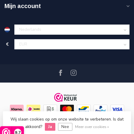
Mijn account
€
Wij slaan cookies op om onze website te verbeteren. Is dat
© Copyright 2026 Hout en Plezier
- Powered by
Lightspeed
-
akkoord?
Ja
Nee
Lightspeed design
by
Dyvelopment
Meer over cookies »
9,7