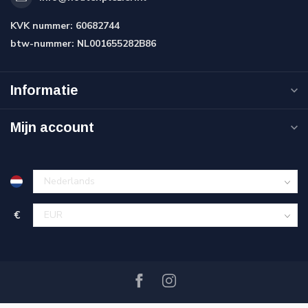
KVK nummer:
60682744
btw-nummer:
NL001655282B86
Informatie
Mijn account
€