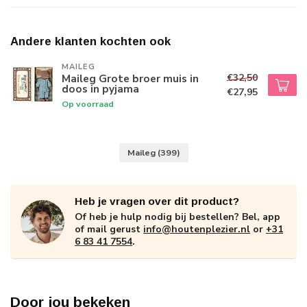
Andere klanten kochten ook
MAILEG
€32,50
Maileg Grote broer muis in
doos in pyjama
€27,95
Op voorraad
Maileg
(399)
Heb je vragen over dit product?
Of heb je hulp nodig bij bestellen? Bel, app
of mail gerust
info@houtenplezier.nl
or
+31
6 83 41 7554
.
Door jou bekeken