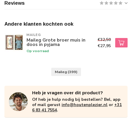
Reviews
Andere klanten kochten ook
MAILEG
€32,50
Maileg Grote broer muis in
doos in pyjama
€27,95
Op voorraad
Maileg
(399)
Heb je vragen over dit product?
Of heb je hulp nodig bij bestellen? Bel, app
of mail gerust
info@houtenplezier.nl
or
+31
6 83 41 7554
.