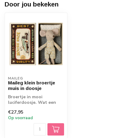
Door jou bekeken
MAILEG
Maileg klein broertje
muis in doosje
Broertje in mooi
luciferdoosje. Wat een
leuk kleedje heeft hij mee!
€27,95
Op voorraad