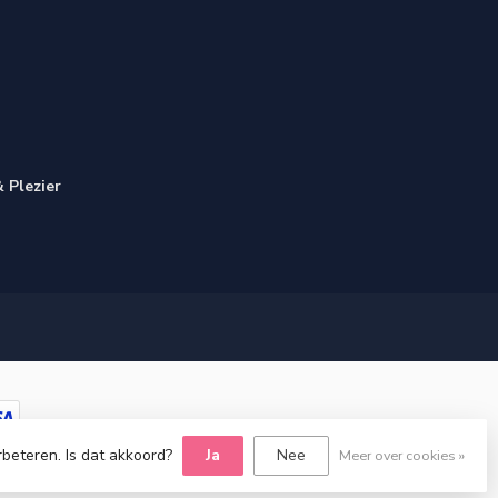
 Plezier
rbeteren. Is dat akkoord?
Ja
Nee
Meer over cookies »
Dyvelopment