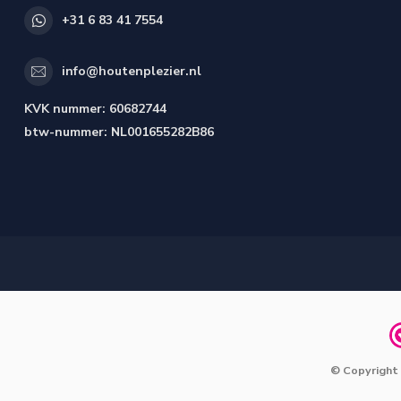
+31 6 83 41 7554
info@houtenplezier.nl
KVK nummer:
60682744
btw-nummer:
NL001655282B86
© Copyright