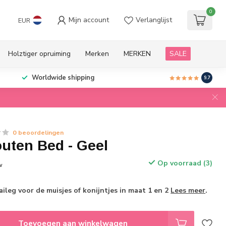
0
Mijn account
Verlanglijst
EUR
Holztiger opruiming
Merken
MERKEN
SALE
Worldwide shipping
9.7
0 beoordelingen
uten Bed - Geel
Op voorraad (3)
w
aileg voor de muisjes of konijntjes in maat 1 en 2
Lees meer
.
Toevoegen aan winkelwagen