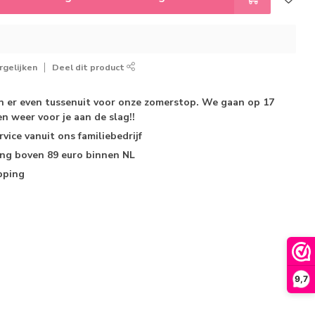
gelijken
Deel dit product
jn er even tussenuit voor onze zomerstop. We gaan op 17
n weer voor je aan de slag!!
rvice
vanuit ons familiebedrijf
ing
boven 89 euro binnen NL
pping
9,7