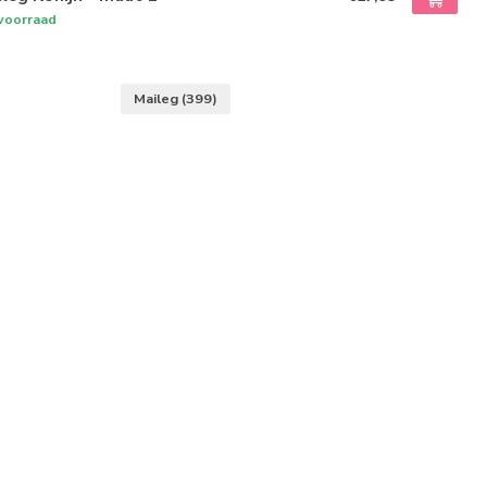
voorraad
Maileg
(399)