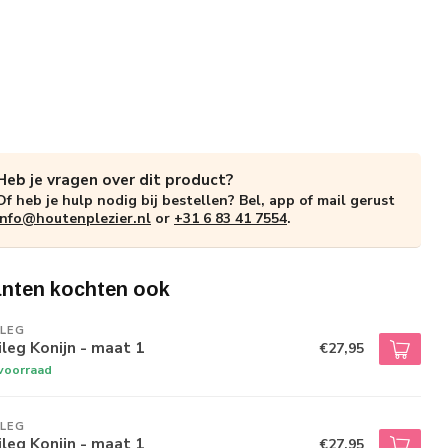
Heb je vragen over dit product?
Of heb je hulp nodig bij bestellen? Bel, app of mail gerust
info@houtenplezier.nl
or
+31 6 83 41 7554
.
anten kochten ook
ILEG
leg Konijn - maat 1
€27,95
voorraad
ILEG
leg Konijn - maat 1
€27,95