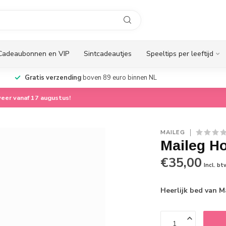
Cadeaubonnen en VIP
Sintcadeautjes
Speeltips per leeftijd
Gratis verzending
boven 89 euro binnen NL
eer vanaf 17 augustus!
MAILEG
Maileg Ho
€35,00
Incl. bt
Heerlijk bed van M