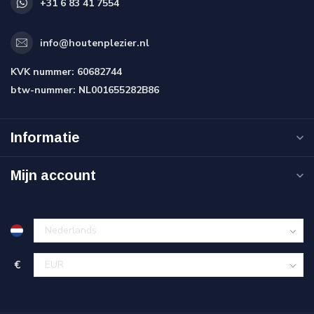
+31 6 83 41 7554
info@houtenplezier.nl
KVK nummer:
60682744
btw-nummer:
NL001655282B86
Informatie
Mijn account
€