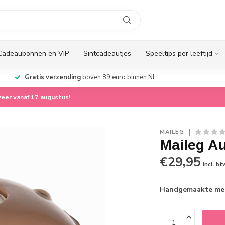
Cadeaubonnen en VIP
Sintcadeautjes
Speeltips per leeftijd
Gratis verzending
boven 89 euro binnen NL
eer vanaf 17 augustus!
MAILEG
Maileg Au
€29,95
Incl. bt
Handgemaakte meta