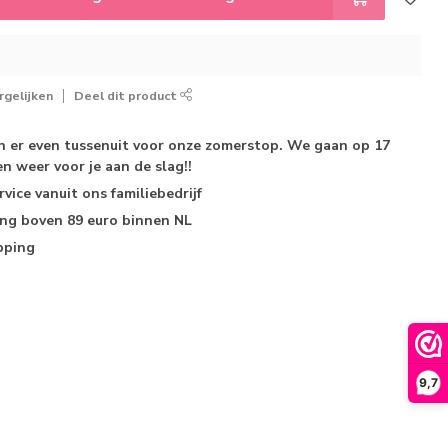
gelijken
Deel dit product
jn er even tussenuit voor onze zomerstop. We gaan op 17
n weer voor je aan de slag!!
rvice
vanuit ons familiebedrijf
ing
boven 89 euro binnen NL
pping
9,7