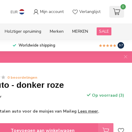
0
Mijn account
Verlanglijst
EUR
Holztiger opruiming
Merken
MERKEN
SALE
Worldwide shipping
9.7
0 beoordelingen
to - donker roze
Op voorraad (3)
w
len auto voor de muisjes van Maileg
Lees meer
.
Toevoegen aan winkelwagen