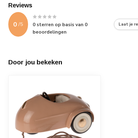
Reviews
0
/
5
0
sterren op basis van
0
Laat je r
beoordelingen
Door jou bekeken