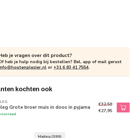
Heb je vragen over dit product?
Of heb je hulp nodig bij bestellen? Bel, app of mail gerust
info@houtenplezier.nl
or
+31 6 83 41 7554
.
anten kochten ook
ILEG
€32,50
leg Grote broer muis in doos in pyjama
€27,95
voorraad
Maileg
(399)