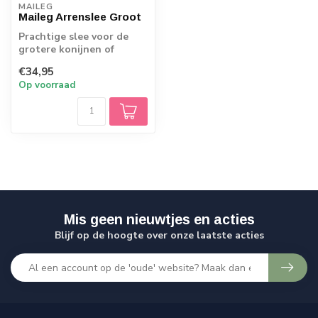
MAILEG
Maileg Arrenslee Groot
Prachtige slee voor de
grotere konijnen of
muizen van Maileg. Met
€34,95
een heerlijk z...
Op voorraad
Mis geen nieuwtjes en acties
Blijf op de hoogte over onze laatste acties