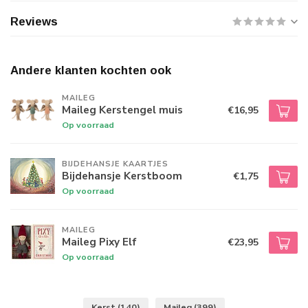
Reviews
Andere klanten kochten ook
MAILEG
Maileg Kerstengel muis
€16,95
Op voorraad
BIJDEHANSJE KAARTJES
Bijdehansje Kerstboom
€1,75
Op voorraad
MAILEG
Maileg Pixy Elf
€23,95
Op voorraad
Kerst
(140)
Maileg
(399)