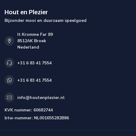
Hout en Plezier
Bijzonder mooi en duurzaam speelgoed
It Kromme Far 89
8512AK Broek
Nederland
+31 6 83 41 7554
+31 6 83 41 7554
info@houtenplezier.nl
KVK nummer:
60682744
btw-nummer:
NL001655282B86