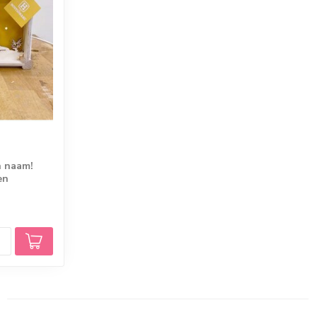
n naam!
en