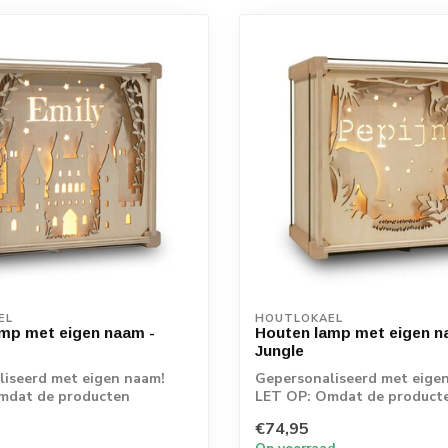
EL
HOUTLOKAEL
mp met eigen naam -
Houten lamp met eigen n
Jungle
iseerd met eigen naam!
Gepersonaliseerd met eige
mdat de producten
LET OP: Omdat de product
s vanaf d...
rechtstreeks vanaf d...
€74,95