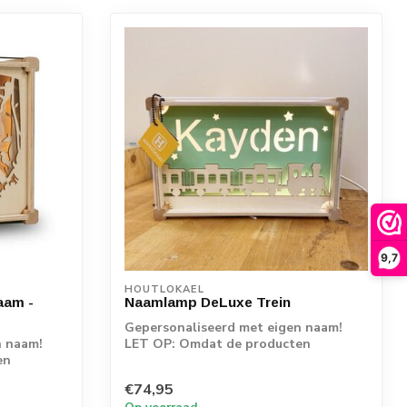
9,7
HOUTLOKAEL
aam -
Naamlamp DeLuxe Trein
Gepersonaliseerd met eigen naam!
n naam!
LET OP: Omdat de producten
en
rechtstreeks vanaf d...
€74,95