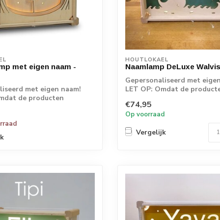
EL
HOUTLOKAEL
mp met eigen naam -
Naamlamp DeLuxe Walvi
Gepersonaliseerd met eige
iseerd met eigen naam!
LET OP: Omdat de product
mdat de producten
rechtstreeks vanaf d...
€74,95
s vanaf d...
Op voorraad
orraad
Vergelijk
jk