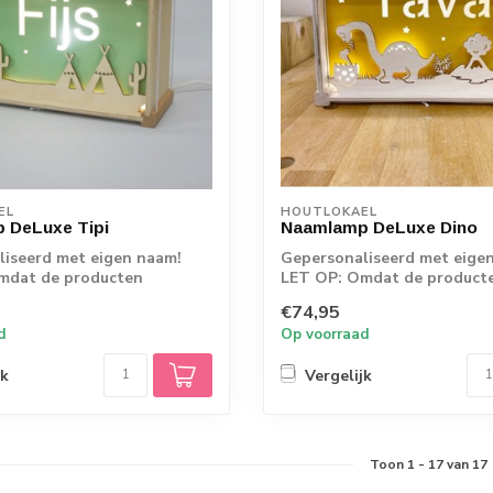
EL
HOUTLOKAEL
 DeLuxe Tipi
Naamlamp DeLuxe Dino
iseerd met eigen naam!
Gepersonaliseerd met eige
mdat de producten
LET OP: Omdat de product
s vanaf d...
rechtstreeks vanaf d...
€74,95
d
Op voorraad
jk
Vergelijk
Toon
1
-
17
van 17