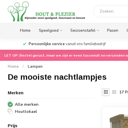
Home
Speelgoed
Seizoenstafel
Pasen
op.
Persoonlijke service
vanuit ons familiebedrijf
LET OP: Bestel gerust, maar we zijn er even tussenuit en verzenden w
Home
/
Lampen
De mooiste nachtlampjes
17
P
Merken
Alle merken
Houtlokael
Prijs