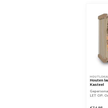
HOUTLOKA
Houten la
Kasteel
Gepersonal
LET OP: O
rechtstreek
€74,95