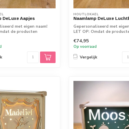
EL
HOUTLOKAEL
 DeLuxe Aapjes
Naamlamp DeLuxe Luchtb
iseerd met eigen naam!
Gepersonaliseerd met eige
mdat de producten
LET OP: Omdat de product
s vanaf d...
rechtstreeks vanaf d...
€74,95
d
Op voorraad
jk
Vergelijk