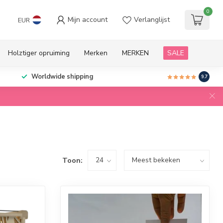
0
Mijn account
Verlanglijst
EUR
Holztiger opruiming
Merken
MERKEN
SALE
Worldwide shipping
9.7
Toon: