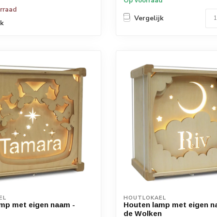
Op voorraad
orraad
Vergelijk
jk
EL
HOUTLOKAEL
mp met eigen naam -
Houten lamp met eigen na
de Wolken