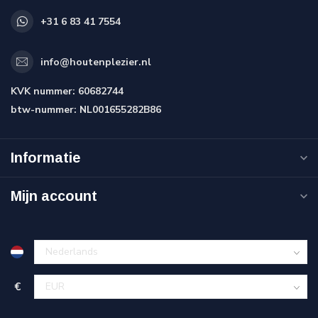
+31 6 83 41 7554
info@houtenplezier.nl
KVK nummer:
60682744
btw-nummer:
NL001655282B86
Informatie
Mijn account
€