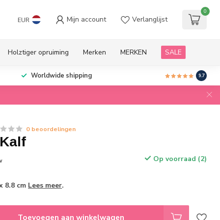
0
Mijn account
Verlanglijst
EUR
Holztiger opruiming
Merken
MERKEN
SALE
Worldwide shipping
9.7
0 beoordelingen
 Kalf
Op voorraad (2)
w
 x 8.8 cm
Lees meer
.
Toevoegen aan winkelwagen