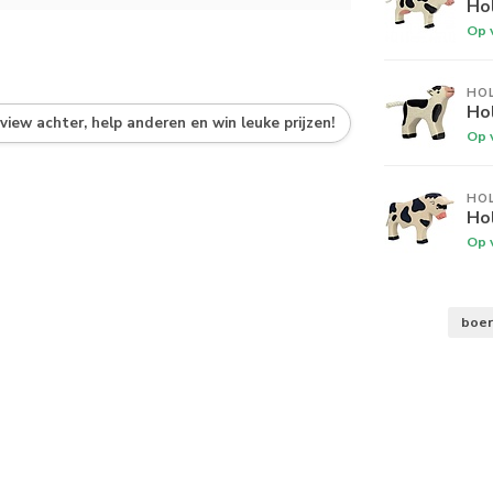
Ho
Op 
HO
Hol
eview achter, help anderen en win leuke prijzen!
Op 
HO
Hol
Op 
boer