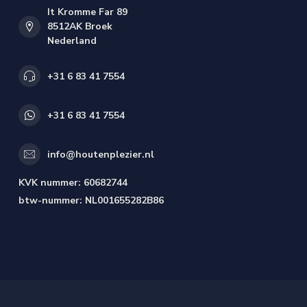
It Kromme Far 89
8512AK Broek
Nederland
+31 6 83 41 7554
+31 6 83 41 7554
info@houtenplezier.nl
KVK nummer:
60682744
btw-nummer:
NL001655282B86