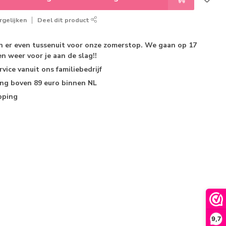
gelijken
Deel dit product
jn er even tussenuit voor onze zomerstop. We gaan op 17
n weer voor je aan de slag!!
rvice
vanuit ons familiebedrijf
ing
boven 89 euro binnen NL
pping
9,7