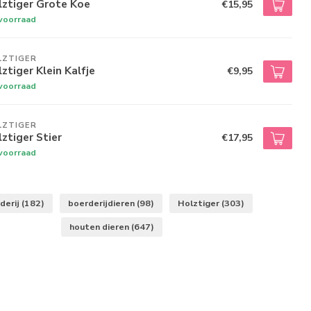
lztiger Grote Koe
€15,95
voorraad
LZTIGER
ztiger Klein Kalfje
€9,95
voorraad
LZTIGER
ztiger Stier
€17,95
voorraad
derij
(182)
boerderijdieren
(98)
Holztiger
(303)
houten dieren
(647)