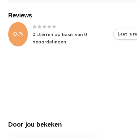
Reviews
0
/
5
0
sterren op basis van
0
Laat je r
beoordelingen
Door jou bekeken