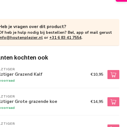
Heb je vragen over dit product?
Of heb je hulp nodig bij bestellen? Bel, app of mail gerust
info@houtenplezier.nl
or
+31 6 83 41 7554
.
anten kochten ook
LZTIGER
ztiger Grazend Kalf
€10,95
voorraad
LZTIGER
lztiger Grote grazende koe
€14,95
voorraad
LZTIGER