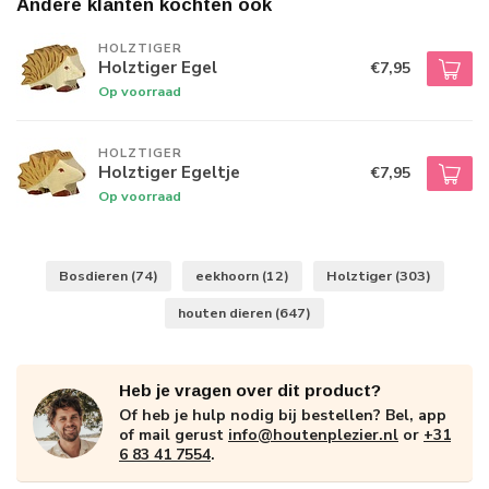
Andere klanten kochten ook
HOLZTIGER
Holztiger Egel
€7,95
Op voorraad
HOLZTIGER
Holztiger Egeltje
€7,95
Op voorraad
Bosdieren
(74)
eekhoorn
(12)
Holztiger
(303)
houten dieren
(647)
Heb je vragen over dit product?
Of heb je hulp nodig bij bestellen? Bel, app
of mail gerust
info@houtenplezier.nl
or
+31
6 83 41 7554
.