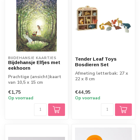
BIJDEHANSJE KAARTJES
Tender Leaf Toys
Bijdehansje Elfjes met
Bosdieren Set
eekhoorn
Afmeting letterbak: 27 x
Prachtige (ansicht)kaart
22 x 8 cm
van 10,5 x 15 cm
€1,75
€44,95
Op voorraad
Op voorraad