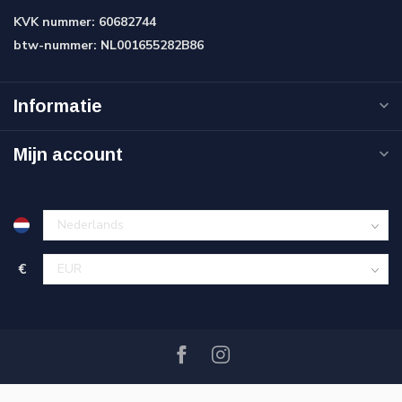
KVK nummer:
60682744
btw-nummer:
NL001655282B86
Informatie
Mijn account
€