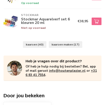
Op voorraad
STOCKMAR
Stockmar Aquarelverf set 6
€38,95
kleuren 20 ml
Niet op voorraad
kaarsen
(40)
kaarsen maken
(17)
Heb je vragen over dit product?
Of heb je hulp nodig bij bestellen? Bel, app
of mail gerust
info@houtenplezier.nl
or
+31
6 83 41 7554
.
Door jou bekeken