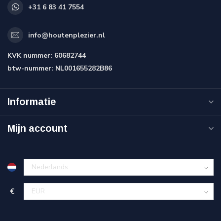
+31 6 83 41 7554
info@houtenplezier.nl
KVK nummer:
60682744
btw-nummer:
NL001655282B86
Informatie
Mijn account
€