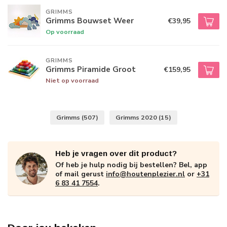
GRIMMS
Grimms Bouwset Weer
€39,95
Op voorraad
GRIMMS
Grimms Piramide Groot
€159,95
Niet op voorraad
Grimms
(507)
Grimms 2020
(15)
Heb je vragen over dit product?
Of heb je hulp nodig bij bestellen? Bel, app
of mail gerust
info@houtenplezier.nl
or
+31
6 83 41 7554
.