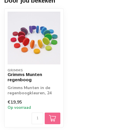
Door jou bekeken
GRIMMS
Grimms Munten
regenboog
Grimms Munten in de
regenboogkleuren, 24
stuks met een doorsnede
€19,95
van 3 en 4 cm. ...
Op voorraad