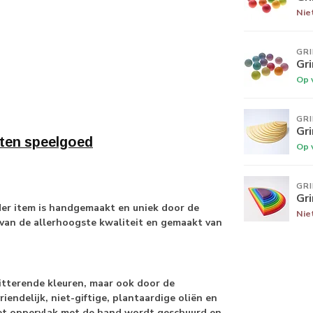
Nie
GR
Gri
Op 
GR
Gri
ten speelgoed
Op 
GR
Gr
der item is handgemaakt en uniek door de
Nie
 van de allerhoogste kwaliteit en gemaakt van
tterende kleuren, maar ook door de
endelijk, niet-giftige, plantaardige oliën en
het oppervlak met de hand wordt geschuurd en