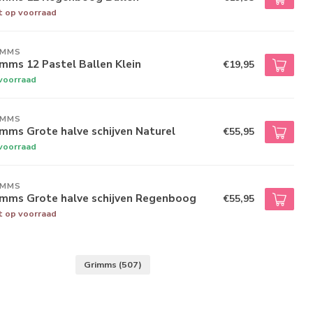
t op voorraad
IMMS
mms 12 Pastel Ballen Klein
€19,95
voorraad
IMMS
mms Grote halve schijven Naturel
€55,95
voorraad
IMMS
imms Grote halve schijven Regenboog
€55,95
t op voorraad
Grimms
(507)