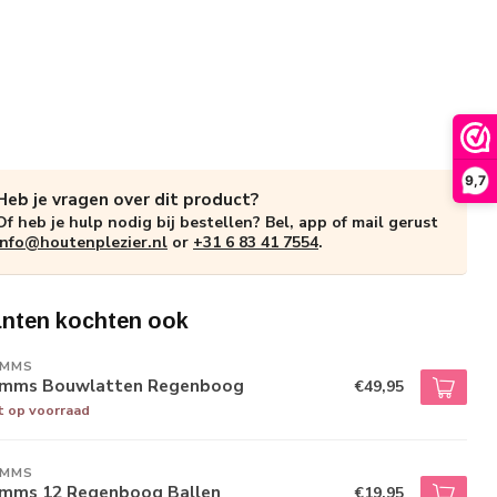
9,7
Heb je vragen over dit product?
Of heb je hulp nodig bij bestellen? Bel, app of mail gerust
info@houtenplezier.nl
or
+31 6 83 41 7554
.
anten kochten ook
IMMS
imms Bouwlatten Regenboog
€49,95
t op voorraad
IMMS
imms 12 Regenboog Ballen
€19,95