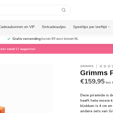
Cadeaubonnen en VIP
Sintcadeautjes
Speeltips per leeftijd
Gratis verzending
boven 89 euro binnen NL
eer vanaf 17 augustus!
GRIMMS
Grimms P
€159,95
Incl.
Deze piramide is 
heeft hele mooie k
blokken is 4 cm e
andere sets van G