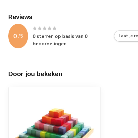
Reviews
0
/
5
0
sterren op basis van
0
Laat je r
beoordelingen
Door jou bekeken