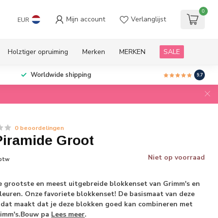
0
Mijn account
Verlanglijst
EUR
Holztiger opruiming
Merken
MERKEN
SALE
Worldwide shipping
9.7
0 beoordelingen
iramide Groot
Niet op voorraad
 btw
de grootste en meest uitgebreide blokkenset van Grimm's en
leuren. Onze favoriete blokkenset! De basismaat van deze
n dat maakt dat je deze blokken goed kan combineren met
rimm's.Bouw pa
Lees meer
.