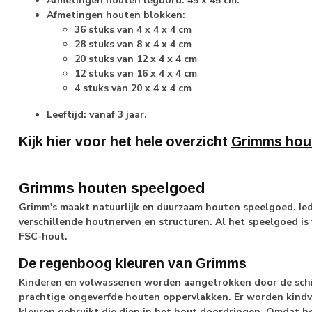
Afmetingen houten legbord: 45 x 45 cm.
Afmetingen houten blokken:
36 stuks van 4 x 4 x 4 cm
28 stuks van 8 x 4 x 4 cm
20 stuks van 12 x 4 x 4 cm
12 stuks van 16 x 4 x 4 cm
4 stuks van 20 x 4 x 4 cm
Leeftijd: vanaf 3 jaar.
Kijk hier voor het hele overzicht
Grimms hou
Grimms houten speelgoed
Grimm's maakt natuurlijk en duurzaam houten speelgoed. Ie
verschillende houtnerven en structuren. Al het speelgoed is
FSC-hout.
De regenboog kleuren van Grimms
Kinderen en volwassenen worden aangetrokken door de schi
prachtige ongeverfde houten oppervlakken. Er worden kindvri
kleuren gebruikt die diep in het hout doordringen. Omdat 