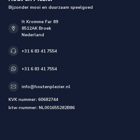
Bijzonder mooi en duurzaam speelgoed
It Kromme Far 89
8512AK Broek
Nederland
+31 6 83 41 7554
+31 6 83 41 7554
info@houtenplezier.nl
KVK nummer:
60682744
btw-nummer:
NL001655282B86