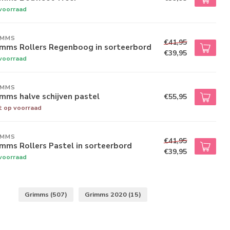
voorraad
IMMS
€41,95
imms Rollers Regenboog in sorteerbord
€39,95
voorraad
IMMS
mms halve schijven pastel
€55,95
t op voorraad
IMMS
€41,95
mms Rollers Pastel in sorteerbord
€39,95
voorraad
Grimms
(507)
Grimms 2020
(15)