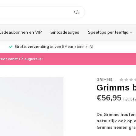
Cadeaubonnen en VIP
Sintcadeautjes
Speeltips per leeftijd
Gratis verzending
boven 89 euro binnen NL
eer vanaf 17 augustus!
GRIMMS
Grimms b
€56,95
Incl. bt
De Grimms houten t
natuurlijk ook op
Grimms nemen graa