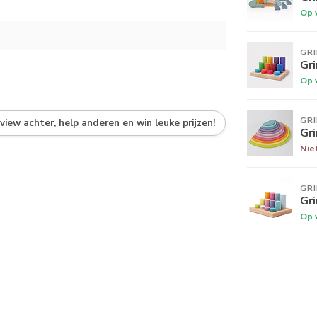
Op 
GR
Gr
Op 
GR
eview achter, help anderen en win leuke prijzen!
Gri
Nie
GR
Gri
Op 