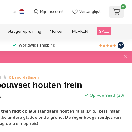
0
Mijn account
Verlanglijst
EUR
Holztiger opruiming
Merken
MERKEN
SALE
Worldwide shipping
9.7
0 beoordelingen
ouwset houten trein
Op voorraad (20)
w
rein rijdt op alle standaard houten rails (Brio, Ikea), maar
 elke andere gladde ondergrond. De regenboogvriendjes van
g de trein op reis!