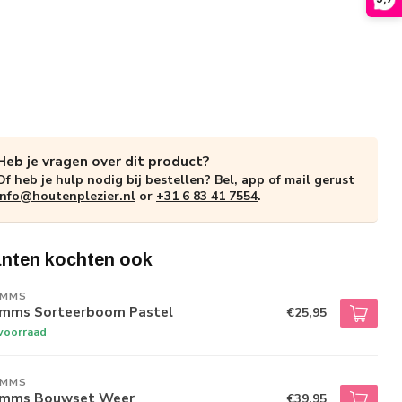
Heb je vragen over dit product?
Of heb je hulp nodig bij bestellen? Bel, app of mail gerust
info@houtenplezier.nl
or
+31 6 83 41 7554
.
anten kochten ook
IMMS
imms Sorteerboom Pastel
€25,95
voorraad
IMMS
imms Bouwset Weer
€39,95