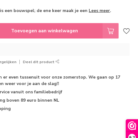
is een bouwspel; de ene keer maak je een
Lees meer
.
Toevoegen aan winkelwagen
gelijken
Deel dit product
jn er even tussenuit voor onze zomerstop. We gaan op 17
n weer voor je aan de slag!!
rvice
vanuit ons familiebedrijf
ing
boven 89 euro binnen NL
pping
9,7