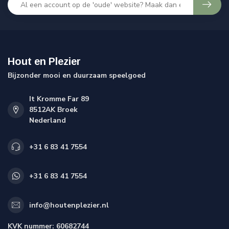
Hout en Plezier
Bijzonder mooi en duurzaam speelgoed
It Kromme Far 89
8512AK Broek
Nederland
+31 6 83 41 7554
+31 6 83 41 7554
info@houtenplezier.nl
KVK nummer:
60682744