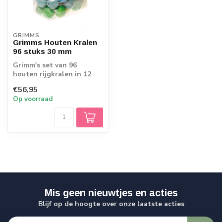
GRIMMS
Grimms Houten Kralen
96 stuks 30 mm
Grimm's set van 96
houten rijgkralen in 12
kleuren van de
€56,95
regenboog. Leer spelen...
Op voorraad
Mis geen nieuwtjes en acties
Blijf op de hoogte over onze laatste acties