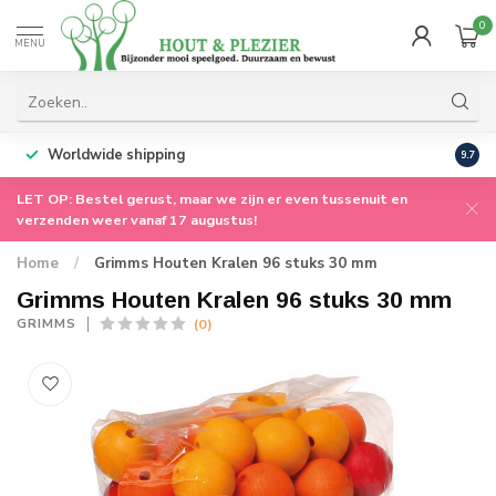
0
MENU
Worldwide shipping
9.7
LET OP: Bestel gerust, maar we zijn er even tussenuit en
verzenden weer vanaf 17 augustus!
Home
/
Grimms Houten Kralen 96 stuks 30 mm
Grimms Houten Kralen 96 stuks 30 mm
(0)
GRIMMS