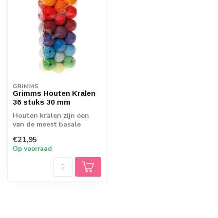
GRIMMS
Grimms Houten Kralen
36 stuks 30 mm
Houten kralen zijn een
van de meest basale
speelmaterialen voor
€21,95
kinderen. Tijden...
Op voorraad