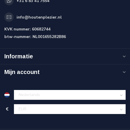
+31 6 83 41 7554
info@houtenplezier.nl
KVK nummer:
60682744
btw-nummer:
NL001655282B86
Informatie
Mijn account
€