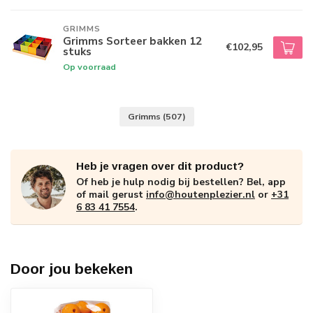
GRIMMS
Grimms Sorteer bakken 12
€102,95
stuks
Op voorraad
Grimms
(507)
Heb je vragen over dit product?
Of heb je hulp nodig bij bestellen? Bel, app
of mail gerust
info@houtenplezier.nl
or
+31
6 83 41 7554
.
Door jou bekeken