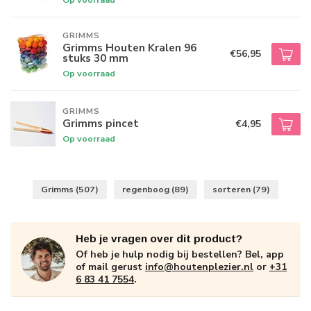
GRIMMS
Grimms Houten Kralen 96
€56,95
stuks 30 mm
Op voorraad
GRIMMS
Grimms pincet
€4,95
Op voorraad
Grimms
(507)
regenboog
(89)
sorteren
(79)
Heb je vragen over dit product?
Of heb je hulp nodig bij bestellen? Bel, app
of mail gerust
info@houtenplezier.nl
or
+31
6 83 41 7554
.