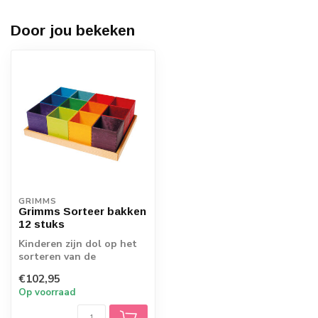
Door jou bekeken
GRIMMS
Grimms Sorteer bakken
12 stuks
Kinderen zijn dol op het
sorteren van de
kralen. Alle gekleurde
€102,95
houten kralen ku...
Op voorraad