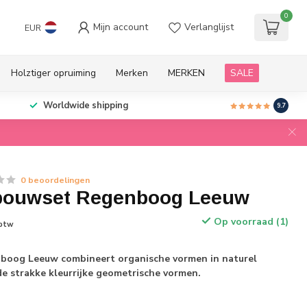
0
Mijn account
Verlanglijst
EUR
Holztiger opruiming
Merken
MERKEN
SALE
Worldwide shipping
9.7
0 beoordelingen
bouwset Regenboog Leeuw
Op voorraad (1)
 btw
boog Leeuw combineert organische vormen in naturel
e strakke kleurrijke geometrische vormen.