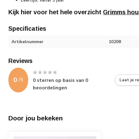
Leeftijd: vanaf 3 jaar
Kijk hier voor het hele overzicht
Grimms hou
Specificaties
Artikelnummer
10208
Reviews
0
/
5
0
sterren op basis van
0
Laat je r
beoordelingen
Door jou bekeken