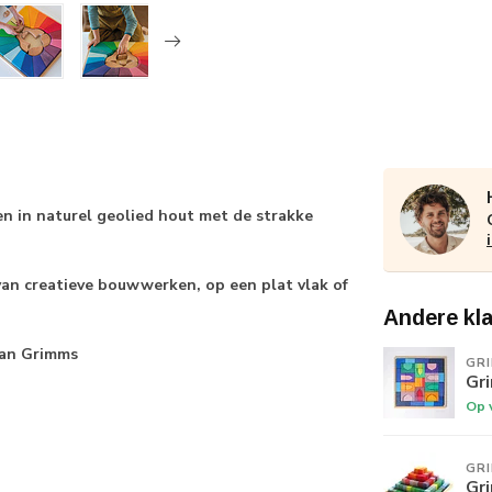
in naturel geolied hout met de strakke
an creatieve bouwwerken, op een plat vlak of
Andere kl
van Grimms
GR
Gr
Op 
GR
Gr