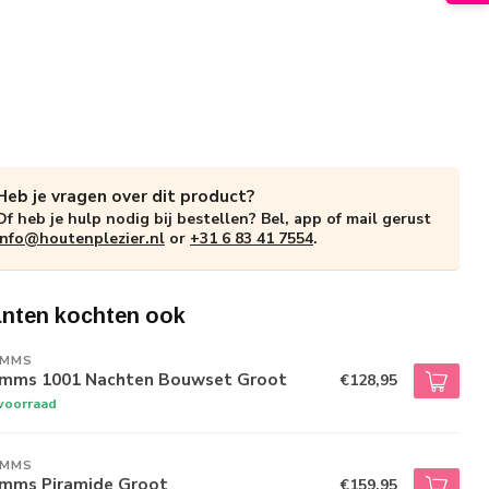
Heb je vragen over dit product?
Of heb je hulp nodig bij bestellen? Bel, app of mail gerust
info@houtenplezier.nl
or
+31 6 83 41 7554
.
anten kochten ook
IMMS
imms 1001 Nachten Bouwset Groot
€128,95
voorraad
IMMS
imms Piramide Groot
€159,95