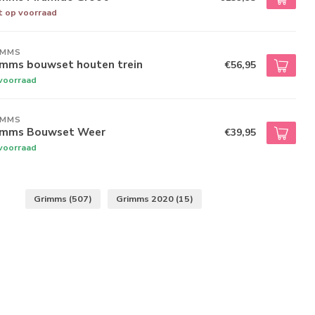
t op voorraad
IMMS
imms bouwset houten trein
€56,95
voorraad
IMMS
imms Bouwset Weer
€39,95
voorraad
Grimms
(507)
Grimms 2020
(15)