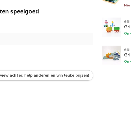
Nie
ten speelgoed
GR
Gr
Op 
GR
Gr
Op 
eview achter, help anderen en win leuke prijzen!