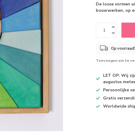
De losse vormen u
bouwwerken, op ee
Op voorraad!
Toevoegen om te ver
LET OP: Wij zi
augustus metee
Persoonlijke se
Gratis verzend
Worldwide shi