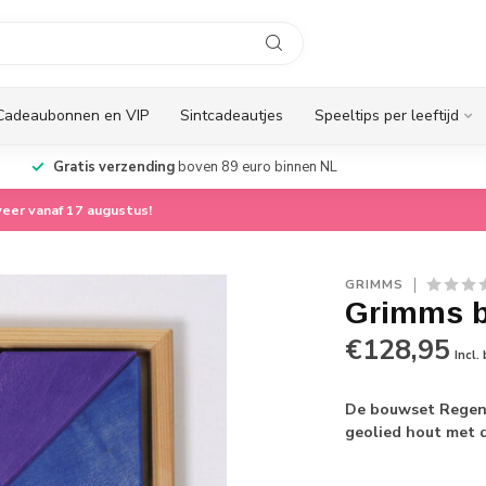
Cadeaubonnen en VIP
Sintcadeautjes
Speeltips per leeftijd
Gratis verzending
boven 89 euro binnen NL
eer vanaf 17 augustus!
GRIMMS
Grimms 
€128,95
Incl.
De bouwset Regen
geolied hout met d