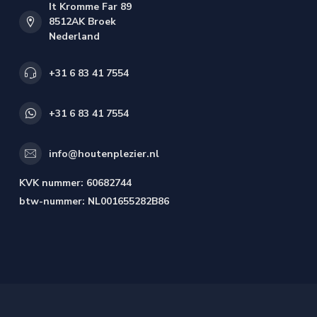
It Kromme Far 89
8512AK Broek
Nederland
+31 6 83 41 7554
+31 6 83 41 7554
info@houtenplezier.nl
KVK nummer:
60682744
btw-nummer:
NL001655282B86