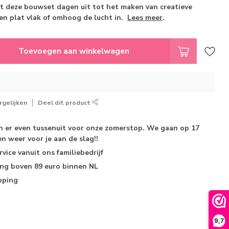
it deze bouwset dagen uit tot het maken van creatieve
n plat vlak of omhoog de lucht in.
Lees meer
.
Toevoegen aan winkelwagen
gelijken
Deel dit product
jn er even tussenuit voor onze zomerstop. We gaan op 17
n weer voor je aan de slag!!
rvice
vanuit ons familiebedrijf
ing
boven 89 euro binnen NL
pping
9,7