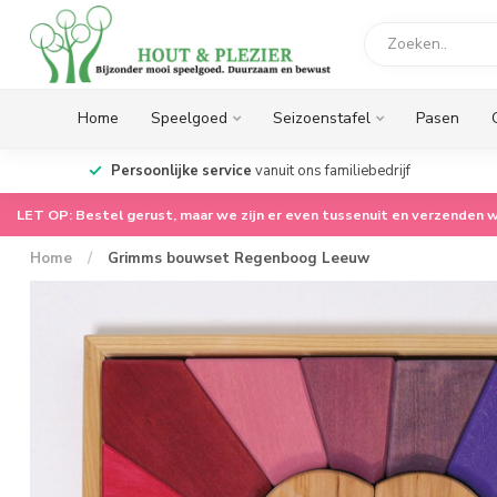
Home
Speelgoed
Seizoenstafel
Pasen
op.
Persoonlijke service
vanuit ons familiebedrijf
LET OP: Bestel gerust, maar we zijn er even tussenuit en verzenden w
Home
/
Grimms bouwset Regenboog Leeuw