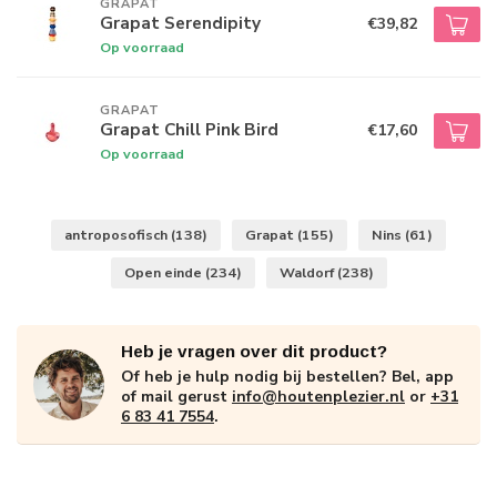
GRAPAT
Grapat Serendipity
€39,82
Op voorraad
GRAPAT
Grapat Chill Pink Bird
€17,60
Op voorraad
antroposofisch
(138)
Grapat
(155)
Nins
(61)
Open einde
(234)
Waldorf
(238)
Heb je vragen over dit product?
Of heb je hulp nodig bij bestellen? Bel, app
of mail gerust
info@houtenplezier.nl
or
+31
6 83 41 7554
.