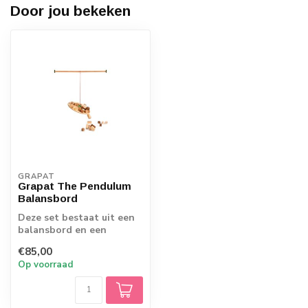
Door jou bekeken
GRAPAT
Grapat The Pendulum
Balansbord
Deze set bestaat uit een
balansbord en een
verzameling houten
€85,00
blokken, ontworpen...
Op voorraad