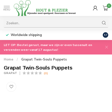
0
MENU
Worldwide shipping
9.7
LET OP: Bestel gerust, maar we zijn er even tussenuit en
verzenden weer vanaf 17 augustus!
Home
/
Grapat Twin-Souls Puppets
Grapat Twin-Souls Puppets
(0)
GRAPAT