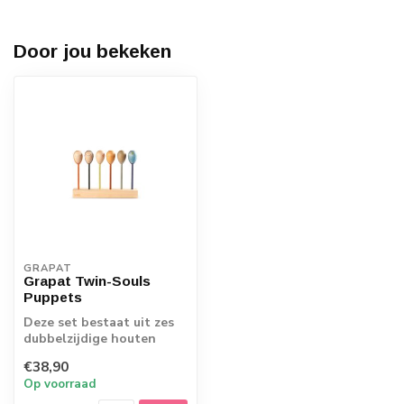
Door jou bekeken
GRAPAT
Grapat Twin-Souls
Puppets
Deze set bestaat uit zes
dubbelzijdige houten
poppetjes, elk met twee
€38,90
unieke kar...
Op voorraad