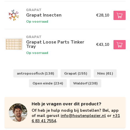
GRAPAT
Grapat Insecten
€28,10
Op voorraad
GRAPAT
Grapat Loose Parts Tinker
€43,10
Tray
Op voorraad
antroposofisch
(138)
Grapat
(155)
Nins
(61)
Open einde
(234)
Waldorf
(238)
Heb je vragen over dit product?
Of heb je hulp nodig bij bestellen? Bel, app
of mail gerust
info@houtenplezier.nl
or
+31
6 83 41 7554
.