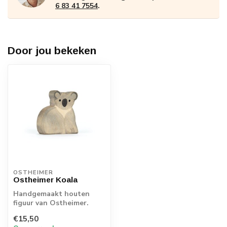
6 83 41 7554
.
Door jou bekeken
OSTHEIMER
Ostheimer Koala
Handgemaakt houten
figuur van Ostheimer.
Echt Duits vakmanschap.
€15,50